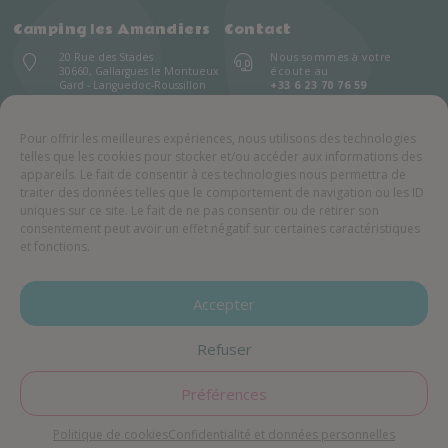
Camping les Amandiers
Contact
20 Rue des Stades
Nous sommes à votre
30660, Gallargues le Montueux
écoute au
Gard - Languedoc-Roussillon
+33 6 23 70 76 59
+33 4 66 35 28 02
Tous les jours : 9h – 19h
Pour offrir les meilleures expériences, nous utilisons des technologies
telles que les cookies pour stocker et/ou accéder aux informations des
appareils. Le fait de consentir à ces technologies nous permettra de
Informations & documents téléchargeables
traiter des données telles que le comportement de navigation ou les ID
uniques sur ce site. Le fait de ne pas consentir ou de retirer son
Inventaire
Contrat de réservation
consentement peut avoir un effet négatif sur certaines caractéristiques
Kid's Club
Menu du restaurant
et fonctions.
Plan du camping
Brochure
Accepter
© 2021 Camping Les Amandiers | Tous droits réservés – Reproduction interdite | Réalisation
: –
FRANCECOM
, Agence digitale
Mentions légales
Refuser
Confidentialité et données personnelles
Politique de cookies (EU)
Français
Préférences
Politique de cookies
Confidentialité et données personnelles
Menu
Galerie photos
Contact & Accès
Réserver