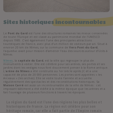
Sites historiques
incontournables
Le
Pont du Gard
est l’une des structures romaines les mieux conservées
de toute l’Europe et est classé au patrimoine mondial de l’UNESCO
depuis 1985. C’est également l’une des principales attractions
touristiques de France, avec plus d’un million de visiteurs par an. Situé à
environ 20 km de Nîmes, sur la commune de
Vers-Pont-du-Gard
,
l’aqueduc avait pour mission d’amener l’eau des sources autour d’Uzès à
Nîmes.
Nîmes
, la
capitale du Gard
, est la ville qui regroupe le plus de
monuments à visiter. Elle est célèbre pour ses arènes, ses portes et ses
jardins dont les vestiges nous font doucement penser à la Rome antique.
L’
arène de Nîmes
a été construite au 1er siècle après JC et a une
capacité de plus de 20 000 personnes. Les portes sont appelées « les
Arceaux » (les arches). Elle se visite toute l’année et accueille
régulièrement des spectacles et des reconstitutions historiques. Sa
Maison Carré
est aussi un incontournable de la ville de Nîmes : cet
imposant bâtiment a été édifié à la même époque que les arènes et a
fait l’ouvrage de plusieurs fonctions à travers les époques.
La région du Gard est l’une des régions les plus belles et
historiques de France. La région est célèbre pour son
héritage romain, car elle a fait partie de l’Empire romain