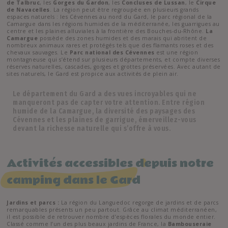
de Talbruc
, les
Gorges du Gardon
, les
Concluses de Lussan
, le
Cirque
de Navacelles
. La région peut être regroupée en plusieurs grands
espaces naturels : les Cévennes au nord du Gard, le parc régional de la
Camargue dans les régions humides de la méditerranée, les guarrigues au
centre et les plaines alluviales à la frontière des Bouches-du-Rhône.
La
Camargue
possède des zones humides et des marais qui abritent de
nombreux animaux rares et protégés tels que des flamants roses et des
chevaux sauvages. Le
Parc national des Cévennes
est une région
montagneuse qui s’étend sur plusieurs départements, et compte diverses
réserves naturelles, cascades, gorges et grottes préservées. Avec autant de
sites naturels, le Gard est propice aux activités de plein air.
Le département du Gard a des vues incroyables qui ne
manqueront pas de capter votre attention. Entre région
humide de la Camargue, la diversité des paysages des
Cévennes et les plaines de garrigue, émerveillez-vous
devant la richesse naturelle qui s’offre à vous.
Activités accessibles depuis notre
camping dans le Gard
Jardins et parcs :
La région du Languedoc regorge de jardins et de parcs
remarquables présents un peu partout. Grâce au climat méditerranéen,
il est possible de retrouver nombre d’espèces florales du monde entier.
Classé comme l’un des plus beaux jardins de France, la
Bambouseraie