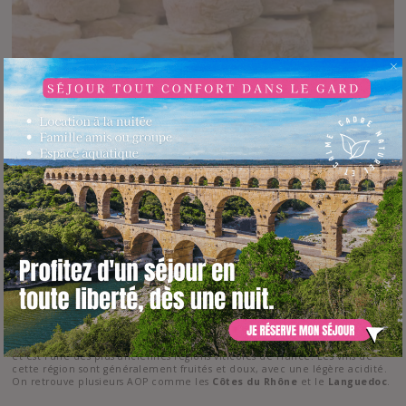
La
gastronomie locale
Le
riz de Camargue
, le vin du Languedoc, la viande de taureau, la truffe
d’Uzès et le
Pélardon des Cévennes
sont autant de plats typiques du
Gard. Plusieurs de ces produits ont reçu des labels de distinctions
comme l’AOP et l’IGP.
Les Cévennes, une région de saveurs
: Retrouvez des produits typiques
de la région : Oignon doux, Pélardon (fromage de chèvre), Chapon,
Piment…
Vins du Languedoc :
Le Gard a une longue histoire de production de vin
et est l’une des plus anciennes régions viticoles de France. Les vins de
cette région sont généralement fruités et doux, avec une légère acidité.
On retrouve plusieurs AOP comme les
Côtes du Rhône
et le
Languedoc
.