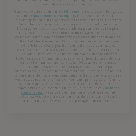
complicité avec vos proches.
Que vous optiez pour un
mobil-home
, un chalet, un bungalow
ou un
emplacement de camping
, nous avons une solution
d’hébergement qui répondra à toutes vos attentes. Chez Les
Amandiers, nous vous offrons la possibilité de louer votre
hébergement pour des week-ends ou pour une durée plus
longue, lors de vos
vacances dans le Gard
. Déposez vos
valises et partez à la
découverte des sites incontournables
du Gard et des Cévennes
. En choisissant notre camping, vous
bénéficierez d’une position centrale, vous permettant
d’explorer deux des plus beaux départements de la région
Occitanie. Profitez de votre séjour pour visiter les trésors
historiques de Nîmes, les plages ensoleillées du Grau-du-Roi
ou les charmantes ruelles d’Uzès. Découvrez la richesse
culturelle de Montpellier ou laissez-vous séduire par
l’atmosphère pittoresque de Sommières. En soirée, retrouvez
la quiétude de notre
camping dans le Gard
, où vous pourrez
vous ressourcer et profiter de moments privilégiés en famille
ou entre amis. Au camping Les Amandiers, nous sommes
impatients de vous accueillir et de vous offrir des
vacances
mémorables
. Réservez dès maintenant votre séjour et
préparez-vous à vivre des moments de bonheur, entouré
d’une nature préservée et de paysages enchanteurs.