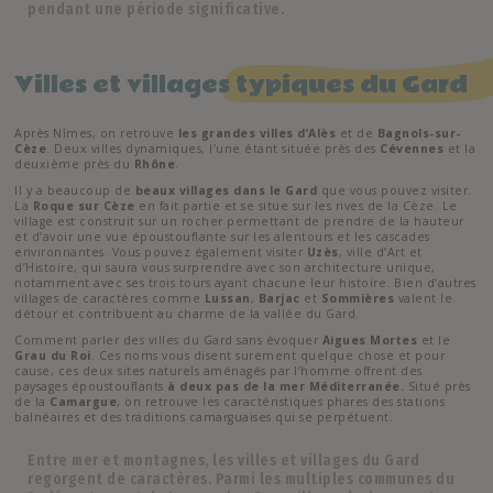
pendant une période significative.
Villes et villages
typiques du Gard
Après Nîmes, on retrouve
les grandes villes d’Alès
et de
Bagnols-sur-
Cèze
. Deux villes dynamiques, l’une étant située près des
Cévennes
et la
deuxième près du
Rhône
.
Il y a beaucoup de
beaux villages dans le Gard
que vous pouvez visiter.
La
Roque sur Cèze
en fait partie et se situe sur les rives de la Cèze. Le
village est construit sur un rocher permettant de prendre de la hauteur
et d’avoir une vue époustouflante sur les alentours et les cascades
environnantes. Vous pouvez également visiter
Uzès
, ville d’Art et
d’Histoire, qui saura vous surprendre avec son architecture unique,
notamment avec ses trois tours ayant chacune leur histoire. Bien d’autres
villages de caractères comme
Lussan
,
Barjac
et
Sommières
valent le
détour et contribuent au charme de la vallée du Gard.
Comment parler des villes du Gard sans évoquer
Aigues Mortes
et le
Grau du Roi
. Ces noms vous disent surement quelque chose et pour
cause, ces deux sites naturels aménagés par l’homme offrent des
paysages époustouflants
à deux pas de la mer Méditerranée.
Situé près
de la
Camargue
, on retrouve les caractéristiques phares des stations
balnéaires et des traditions camarguaises qui se perpétuent.
Entre mer et montagnes, les villes et villages du Gard
regorgent de caractères. Parmi les multiples communes du