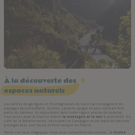
À la découverte des
espaces naturels
Les vallées de garrigues et montagneuses du Gard s’accompagnent de
paysages époustouflants. Grottes, canyons, gorges et parc naturels font
partis du tableau. En séjournant dans cette région pleine de surprise,
vous aurez aussi la chance d’avoir
la montagne et la mer
à proximité. Du
côté de la Méditerranée, découvrez la Camargue et ses espaces naturels
protégés avec une faune et flore unique en France.
Parmi ces lieux magiques, nous vous conseillons les suivants : la
Grotte