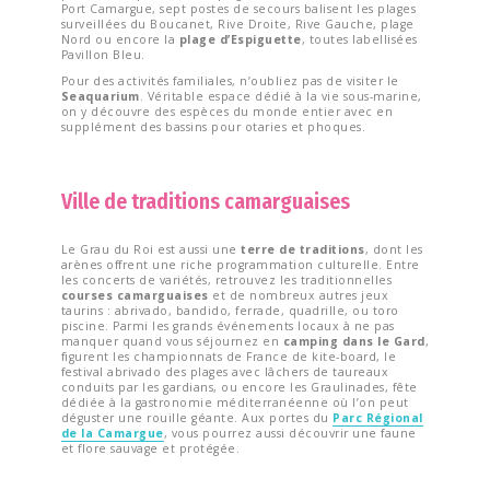
Port Camargue, sept postes de secours balisent les plages
surveillées du Boucanet, Rive Droite, Rive Gauche, plage
Nord ou encore la
plage d’Espiguette
, toutes labellisées
Pavillon Bleu.
Pour des activités familiales, n’oubliez pas de visiter le
Seaquarium
. Véritable espace dédié à la vie sous-marine,
on y découvre des espèces du monde entier avec en
supplément des bassins pour otaries et phoques.
Ville de traditions camarguaises
Le Grau du Roi est aussi une
terre de traditions
, dont les
arènes offrent une riche programmation culturelle. Entre
les concerts de variétés, retrouvez les traditionnelles
courses camarguaises
et de nombreux autres jeux
taurins : abrivado, bandido, ferrade, quadrille, ou toro
piscine. Parmi les grands événements locaux à ne pas
manquer quand vous séjournez en
camping dans le Gard
,
figurent les championnats de France de kite-board, le
festival abrivado des plages avec lâchers de taureaux
conduits par les gardians, ou encore les Graulinades, fête
dédiée à la gastronomie méditerranéenne où l’on peut
déguster une rouille géante. Aux portes du
Parc Régional
de la Camargue
, vous pourrez aussi découvrir une faune
et flore sauvage et protégée.