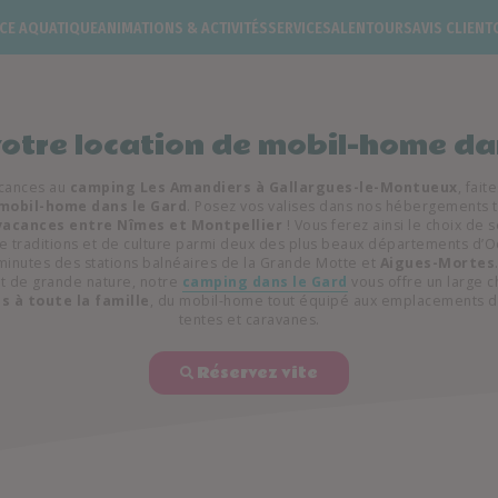
CE AQUATIQUE
ANIMATIONS & ACTIVITÉS
SERVICES
ALENTOURS
AVIS CLIENT
otre location de mobil-home da
acances au
camping Les Amandiers à Gallargues-le-Montueux
, fait
 mobil-home dans le Gard
. Posez vos valises dans nos hébergements t
vacances entre Nîmes et Montpellier
! Vous ferez ainsi le choix de 
e traditions et de culture parmi deux des plus beaux départements d’Occ
inutes des stations balnéaires de la Grande Motte et
Aigues-Mortes
 de grande nature, notre
camping dans le Gard
vous offre un large 
 à toute la famille
, du mobil-home tout équipé aux emplacements 
tentes et caravanes.
Réservez vite