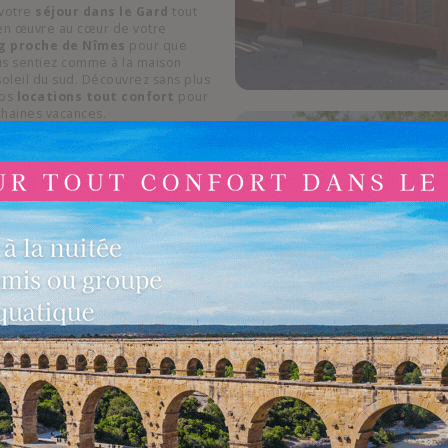
 votre
séjour dans le Gard
tout
 en œuvre au cœur de votre
g proche de Nîmes
pour que
us sentiez comme à la maison
soleil du sud. Découvrez sans plus
nos
locations tout confort
pour
chaines vacances.
camping
les nombreuses activités et
ue vous optez pour la
location
ers, vous aurez accès aux
t animations
.
compagnées par un coach,
pétanque et bien d’autres. Des
iades, tournois de water-polo ou
 de notre espace aquatique et
als pour toute la famille ! Enfin,
e tractée ou encore catamaran !