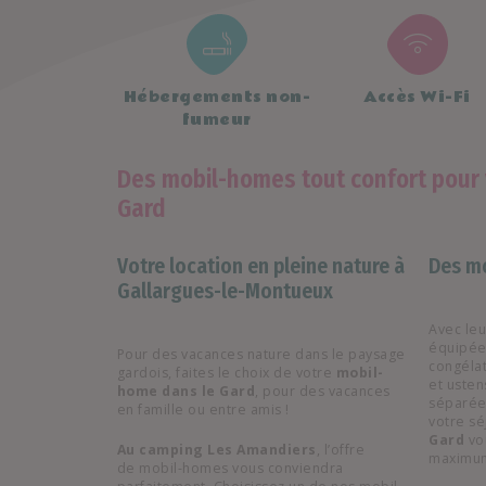
Hébergements non-
Accès Wi-Fi
fumeur
Des mobil-homes tout confort pour
Gard
Votre location en pleine nature à
Des m
Gallargues-le-Montueux
Avec leu
équipée 
Pour des vacances nature dans le paysage
congélat
gardois, faites le choix de votre
mobil-
et ustens
home dans le Gard
, pour des vacances
séparées
en famille ou entre amis !
votre s
Gard
vo
Au camping Les Amandiers
, l’offre
maximum
de mobil-homes vous conviendra