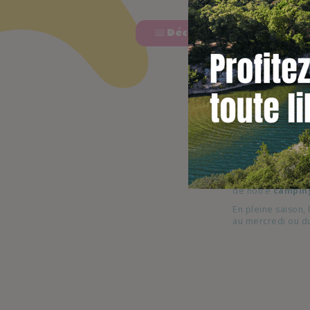
Découvrir les animations 
P
Les plus
: chaqu
agréable que de p
bois couverte
, 
Dans notre campi
de votre mobil-ho
de notre
camping
En pleine saison,
au mercredi ou d