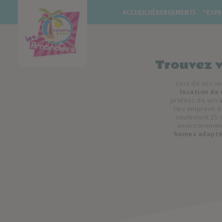
ACCUEIL
HÉBERGEMENTS
ESPA
LOCATIONS
EMPLACEMENTS
Trouvez v
Lors de vos v
location de
profitez de vos
lieu empreint d
seulement 25 m
environnement
homes adaptés