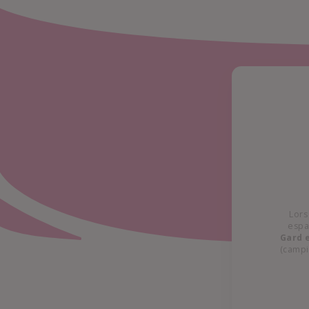
Lors
espa
Gard 
(campin