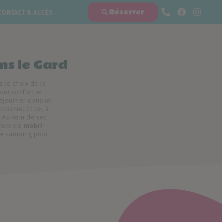
Réserver
CONTACT & ACCÈS
ns le Gard
es le choix de la
out confort et
séjourner dans un
itanie. Et ce, à
. Au sein de cet
choix de
mobil-
de camping pour