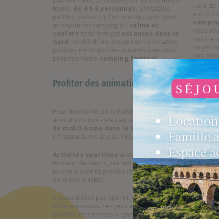
parfaitement. Choisissez un de nos mobil-
Lors de
home,
de 4 à 6 personnes
, véritables
est mis
petites maisons à l’ombre des pins pour
campin
un séjour en camping où
calme et
vous vo
confort
rendront vos
vacances dans le
sous le 
Gard
inoubliables. Depuis votre location,
tarder 
profitez de toutes les activités que vous
vos pro
propose notre
camping familial
.
Profiter des animations et alentours du 
Pour divertir toute la famille, laissez-vous tenter par 
animations possibles au sein de notre camping. Lorsq
de mobil-home dans le Gard
aux camping Les Amandi
infrastructures et pourrez participer aux
activités e
Activités sportives
avec des séances d’aquagym ac
terrains de tennis, terrain de volley-ball, ping-pong, 
tournois sont organisés régulièrement avec des olymp
de water-basket.
Si vous n’êtes pas sportif, pas d’inquiétude, profitez
détendez-vous. Les jeux aquatiques disponibles sont idé
profitez des sorties organisées en canoë-kayak, boué