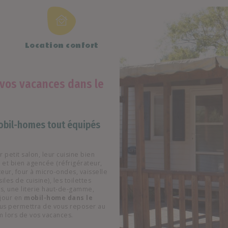
Location confort
 vos vacances dans le
obil-homes tout équipés
r petit salon, leur cuisine bien
et bien agencée (réfrigérateur,
eur, four à micro-ondes, vaisselle
iles de cuisine), les toilettes
, une literie haut-de-gamme,
éjour en
mobil-home dans le
us permettra de vous reposer au
 lors de vos vacances.