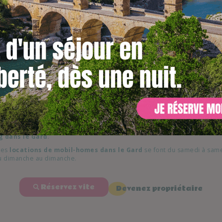
et activités
rofitez de l’espace extérieur de votre mobil-ho
e mobil-home du camping permet de
garer votre véhicule à proximi
rendre ses repas dehors, inviter des amis ou voisins pour l’apéritif, su
avec salon de jardin inclus.
ng,
profitez-en hors saison de nos locations à la nuitée
. Ou deven
me, ce sera l’occasion de partir à la découverte de Nîmes grâce à la sit
 dans le Gard
.
 les
locations de mobil-homes dans le Gard
se font du samedi à sam
u dimanche au dimanche.
Réservez vite
Devenez propriétaire