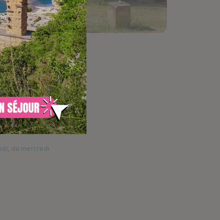
me
té
. Et quoi de plus
r
la terrasse en
ez propriétaire
uation privilégiée
edi, du mercredi