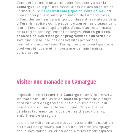
Considéré comme un autre point fort pour
visiter la
Camargue
, vous pourrez découvrir la vie des phoques de
Carmargue, le
Parc Ornithologique de Pont de Gau
est
bien connu pour sa vaste population de flamants roses,
offrant des sentiers balisés qui conduisent les visiteurs dans
différents habitats où ils peuvent observer les oiseaux dans
leur milieu naturel, qui en plus d’eux, d’autres animaux
de la région sont également hébergés.
Visites guidées
,
séances de nourrissage
et
programmes éducatifs
ne
sont que quelques-unes des activités proposées,
permettant aux visiteurs d’en apprendre davantage sur la
biodiversité locale et l’importance de maintenir sa
conservation.
Visiter une manade en Camargue
Impossible de
découvrir la Camargue
sans s’intéresser à
ses traditions. Une visite de
manade
permet de plonger
dans l’univers des
gardians
, ces éleveurs à cheval qui
perpétuent un mode de vie unique. On y élève les
célèbres taureaux camarguais et les chevaux blancs,
emblèmes de la région.
Lors d’une visite, on assiste souvent à une démonstration
du travail des gardians, parfois à une ferrade (marquage
des jeunes taureaux), et on découvre les grands espaces