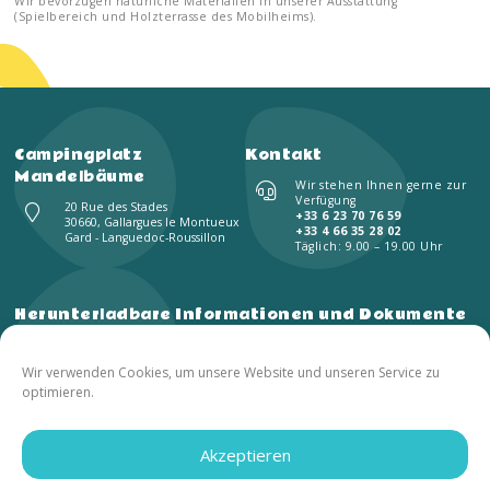
Wir bevorzugen natürliche Materialien in unserer Ausstattung
(Spielbereich und Holzterrasse des Mobilheims).
Campingplatz
Kontakt
Mandelbäume
Wir stehen Ihnen gerne zur
Verfügung
20 Rue des Stades
+33 6 23 70 76 59
30660, Gallargues le Montueux
+33 4 66 35 28 02
Gard - Languedoc-Roussillon
Täglich: 9.00 – 19.00 Uhr
Herunterladbare Informationen und Dokumente
Inventar
Reservierungsvertrag
Wir verwenden Cookies, um unsere Website und unseren Service zu
Kid's Club
Restaurantmenü
optimieren.
Plan des Campingplatzes
Broschüre
Akzeptieren
© 2021 Campingplatz Les Amandiers | Alle Rechte vorbehalten – Vervielfältigung verboten |
Realisierung: –
FRANCECOM
, Digitalagentur
Cookie-Richtlinie (EU)