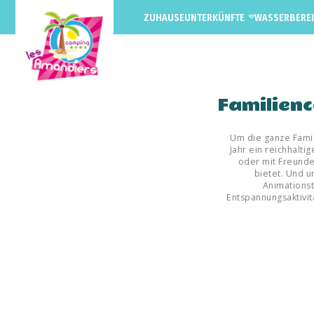
ZUHAUSE
UNTERKÜNFTE
WASSERBERE
MIETEN
STELLPLÄTZE
Familien
Um die ganze Famili
Jahr ein reichhalt
oder mit Freund
bietet. Und u
Animationst
Entspannungsaktivi