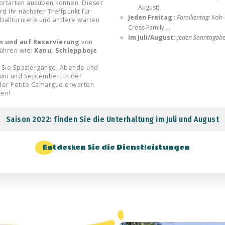
portarten ausüben können. Dieser
August)
ird Ihr nächster Treffpunkt für
Jeden Freitag
:
Familientag:
Koh-
ballturniere und andere warten
Cross Family,…
Im Juli/August:
jeden Sonntagabe
on und auf Reservierung
von
führen wie:
Kanu, Schleppboje
n Sie Spaziergänge, Abende und
uni und September. In der
der Petite Camargue erwarten
ten!
Saison 2022: finden Sie die Unterhaltung im Juli und August
Entdecken Sie die Dienstleistungen