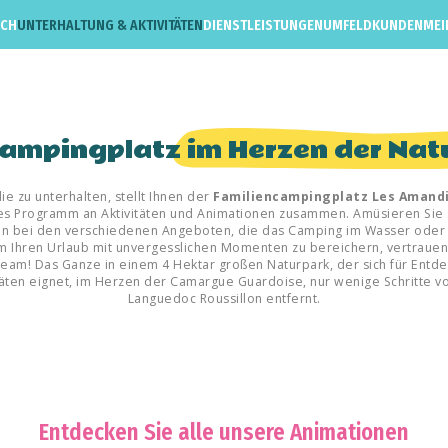
ICH
UNTERHALTUNG & AKTIVITÄTEN
DIENSTLEISTUNGEN
UMFELD
KUNDENMEI
campingplatz
im Herzen der Nat
e zu unterhalten, stellt Ihnen der
Familiencampingplatz Les Amandi
iges Programm an Aktivitäten und Animationen zusammen. Amüsieren Sie s
en bei den verschiedenen Angeboten, die das Camping im Wasser oder 
m Ihren Urlaub mit unvergesslichen Momenten zu bereichern, vertrauen
eam! Das Ganze in einem 4 Hektar großen Naturpark, der sich für Entd
täten eignet, im Herzen der Camargue Guardoise, nur wenige Schritte v
Languedoc Roussillon entfernt.
Entdecken Sie alle unsere Animationen