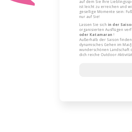
auf dem Sie Ihre Lieblingss
ist leicht zu erreichen und w
gesellige Momente sein: Fuß
nur auf Sie!
Lassen Sie sich
in der Sais
organisierten Ausflügen ver
oder Katamaran
!
Außerhalb der Saison finde
dynamisches Gehen im Mai/J
wunderschönen Landschaft 
dich reiche Outdoor-Aktivitä