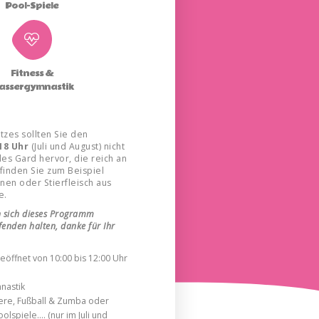
Pool-Spiele
Fitness &
assergymnastik
zes sollten Sie den
18 Uhr
(Juli und August) nicht
es Gard hervor, die reich an
finden Sie zum Beispiel
en oder Stierfleisch aus
e.
 sich dieses Programm
enden halten, danke für Ihr
eöffnet von 10:00 bis 12:00 Uhr
nastik
ere, Fußball & Zumba oder
olspiele…. (nur im Juli und