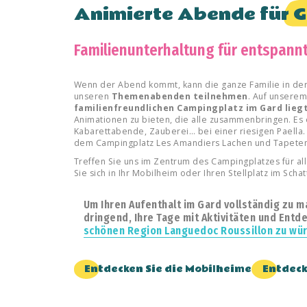
Animierte Abende für
G
Familienunterhaltung für entspann
Wenn der Abend kommt, kann die ganze Familie in de
unseren
Themenabenden teilnehmen
. Auf unsere
familienfreundlichen Campingplatz im Gard lieg
Animationen zu bieten, die alle zusammenbringen. Es 
Kabarettabende, Zauberei… bei einer riesigen Paella
dem Campingplatz Les Amandiers Lachen und Tapeten
Treffen Sie uns im Zentrum des Campingplatzes für al
Sie sich in Ihr Mobilheim oder Ihren Stellplatz im Sch
Um Ihren
Aufenthalt im Gard
vollständig zu m
dringend, Ihre Tage mit Aktivitäten und Entd
schönen Region Languedoc Roussillon zu wü
Entdecken Sie die Mobilheime
Entdeck