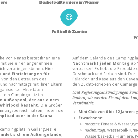
iere
Basketballturniere im Wasser
Fußball & Zumba
W
ähe von Nimes bietet Ihnen eine
Auf dem Gelände des Campingplat
damit Sie einen angenehmen
Nachtmarkt jeden Montag ab 
eich verbringen können. Hier
verpassen! Es hebt die Produkte d
tz und Einrichtungen für
Geschmack und Farben sind. Dort 
 von den Betreuern des
Pélardon und Käse aus den Cevenn
und nachmittags mit ihren Eltern
den Zuchtbetrieben der Camargu
anisierten Aktivitäten
Laut Regierungsankündigungen kann
st ein Campingplatz im
ändern, wir werden Sie auf dem Lauf
m Außenpool, der aus einem
Verständnis.
Whirlpool besteht.
Die Großen
nnungsbereich nutzen, indem sie
Mini Club von 6 bis 12 Jahren:
g
pfbad oder in der Sauna
Erwachsene:
morgens:
Fitness & Wassergym
ampingplatz in Gallargues le
nachmittags:
Wasserball-Turni
findet sich ein Außengelände
,
Wasserbasketball-Turniere, Po