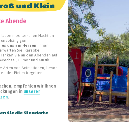
roß und Klein
te Abende
r lauen mediterranen Nacht an
m unabhängigen,
t es uns am Herzen
, Ihnen
erwarten Sie: Karaoke,
. Tanken Sie an den Abenden auf
wechsel, Humor und Musik.
le Arten von Animationen, bevor
atten der Pinien begeben.
achen, empfehlen wir Ihnen
eckungen in
unserer
rzen
.
en Sie die Standorte