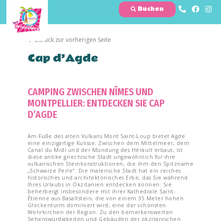
Buchen
Zurück zur vorherigen Seite
Cap d’Agde
CAMPING ZWISCHEN NÎMES UND
MONTPELLIER: ENTDECKEN SIE CAP
D’AGDE
Am Fuße des alten Vulkans Mont Saint-Loup bietet Agde
eine einzigartige Kulisse: Zwischen dem Mittelmeer, dem
Canal du Midi und der Mündung des Hérault erbaut, ist
diese antike griechische Stadt ungewöhnlich für ihre
vulkanischen Steinkonstruktionen, die ihm den Spitzname
„Schwarze Perle“. Die malerische Stadt hat ein reiches
historisches und architektonisches Erbe, das Sie während
Ihres Urlaubs in Okzitanien entdecken können: Sie
beherbergt insbesondere mit ihrer Kathedrale Saint-
Étienne aus Basaltstein, die von einem 35 Meter hohen
Glockenturm dominiert wird, eine der schönsten
Wehrkirchen der Region. Zu den bemerkenswerten
Sehenswürdigkeiten und Gebäuden der okzitanischen