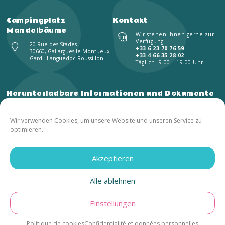
Campingplatz
Kontakt
Mandelbäume
Wir stehen Ihnen gerne zur
Verfügung
20 Rue des Stades
+33 6 23 70 76 59
30660, Gallargues le Montueux
+33 4 66 35 28 02
Gard - Languedoc-Roussillon
Täglich: 9.00 – 19.00 Uhr
Herunterladbare Informationen und Dokumente
Inventar
Reservierungsvertrag
Wir verwenden Cookies, um unsere Website und unseren Service zu
Kid's Club
Restaurantmenü
optimieren.
Plan des Campingplatzes
Broschüre
Akzeptieren
© 2021 Campingplatz Les Amandiers | Alle Rechte vorbehalten – Vervielfältigung verboten |
Realisierung: –
FRANCECOM
, Digitalagentur
Cookie-Richtlinie (EU)
Alle ablehnen
Rechtliche Hinweise
Datenschutz und persönliche Daten
Français
English
Deutsch
Nederlands
Einstellungen
Politique de cookies
Confidentialité et données personnelles