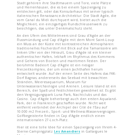
Stadt gehören ihre Stadtmauern und Tore, viele Plätze
und Herrenhäuser, die es bei einem Spaziergang zu
entdecken gilt, oder das Konsularhaus mit seiner typisch
italienischen Renaissance-Architektur. Die Stadt Agde, die
vom Canal du Midi durchquert wird, bietet auch die
Möglichkeit, ein einzigartiges Rundschleusenwerk zu
besichtigen, das unter Denkmalschutz steht.
An den Ufern des Mittelmeers sind Grau d’Agde an der
Flussmündung und Cap d’Agde mit dem Mont Saint-Loup
ein Muss an der Küste mit kontrastreichen Atmosphären:
traditionelles Fischerdorf mit Blick auf die Tamarissière am
linken Ufer von der Hérault, Grau d’Agde ist ein kleiner
authentischer Hafen, lebhaft im Rhythmus des Kommens
und Gehens von Booten und maritimen Festen. Der
berühmte Badeort Cap d’Agde ist ein riesiger
Freizeitkomplex, der um einen Jachthafen herum
entwickelt wurde. Auf der einen Seite des Hafens das FKK-
Dorf Bagnas; andererseits das Seebad mit bewachten
Stränden, Meeresaquarium, Museum für
Unterwasserarchäologie und Arenen. Leisure Island ist ein
Bereich, der Spaß und Festlichkeiten gewidmet ist: Es gibt
den Vergnügungspark Luna Park, Nachtclubs und das
Casino. Cap d’Agde beherbergt auch den ersten Aqualand-
Park, der in Frankreich geschaffen wurde. Nicht weit
entfernt verbindet der Archipel der Cité de l’Eau auf
10.000 m2 Freizeit-, Sport- und Wellness-Wasservergnügen.
Golfbegeisterte finden in Cap d’Agde endlich einen
internationalen 27-Loch-Platz.
Hier ist eine tolle Idee für einen Spaziergang von Ihrem 4-
Sterne-Campingplatz
Les Amandiers
in Gallargues le