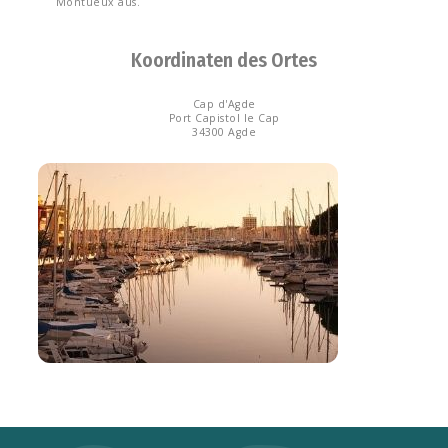
Montueux aus.
Koordinaten des Ortes
Cap d'Agde
Port Capistol le Cap
34300 Agde